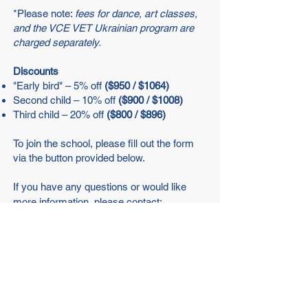
*
Please note:
fees for dance, art classes,
and the VCE VET Ukrainian program are
charged separately
.
Discounts
"
Early bird" – 5% off
($950 / $1064)
Second child – 10%
off
($900 /
$1008)
Third child – 20% off
($80
0 /
$896
)
To join the school, please fill out the form
via the button provided below.
If you have any questions or would like
more information, please contact:
📞 Oksana King, Principal —
0413 548 583
📧 Email:
ukrainianschoolnp@gmail.com
Enrol Your Child Today!
Enrolments are open all year