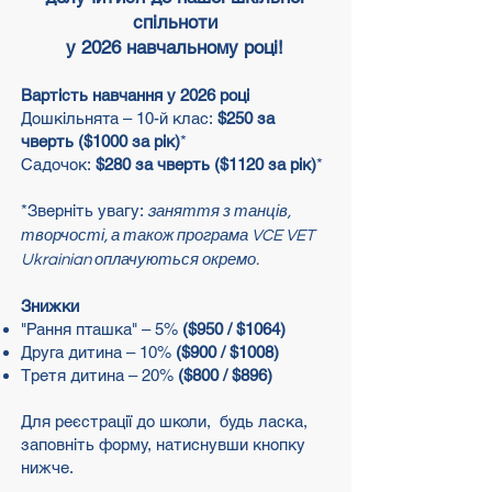
спільноти
у 2026 навчальному році
!
Вартість навчання у 2026 році
Дошкільнята – 10-й клас:
$250 за
чверть ($1000 за рік)
*
Садочок:
$280 за чверть (
$1120 за рік)
*
*Зверніть увагу:
з
аняття з танців,
творчості, а також програма VCE VET
Ukrainian оплачуються окремо.
Знижки
"
Рання пташка" – 5%
($950 / $1064)
Друга дитина – 10%
(
$900 /
$1008)
Третя дитина – 20%
(
$80
0 /
$896
)
Для реєстрації до школи,
будь ласка,
заповніть форму, натиснувши кнопку
нижче.